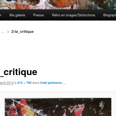
er
Ma galerie
Presse
Rétro en images/Distinctions
Biograph
s …
>
2-la_critique
_critique
avril 2012
à
412 × 796
dans
Côté peintures …