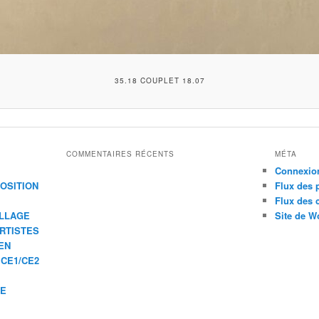
35.18 COUPLET 18.07
COMMENTAIRES RÉCENTS
MÉTA
Connexio
XPOSITION
Flux des 
Flux des
ILLAGE
Site de W
ARTISTES
EN
 CE1/CE2
IE