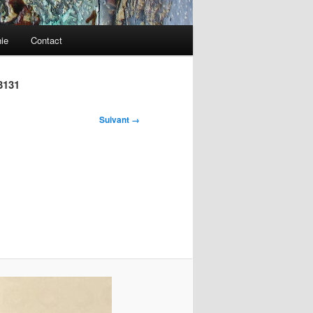
ie
Contact
3131
Suivant →