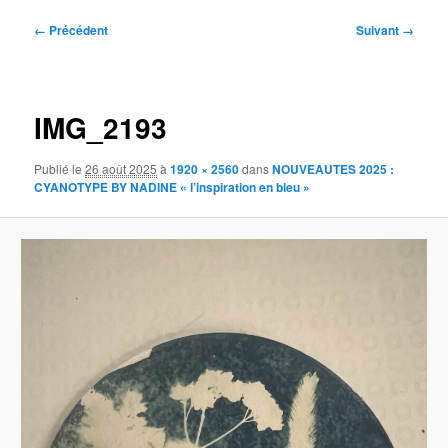
Navigation
← Précédent
Suivant →
des
images
IMG_2193
Publié le
26 août 2025
à
1920 × 2560
dans
NOUVEAUTES 2025 :
CYANOTYPE BY NADINE « l’inspiration en bleu »