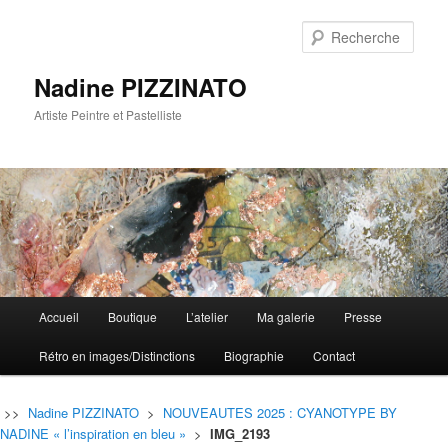
Rech
Nadine PIZZINATO
Artiste Peintre et Pastelliste
Menu
Accueil
Boutique
L’atelier
Ma galerie
Presse
Aller
Aller
principal
Rétro en images/Distinctions
Biographie
Contact
au
au
contenu
contenu
>>
Nadine PIZZINATO
>
NOUVEAUTES 2025 : CYANOTYPE BY
NADINE « l’inspiration en bleu »
>
IMG_2193
principal
secondaire