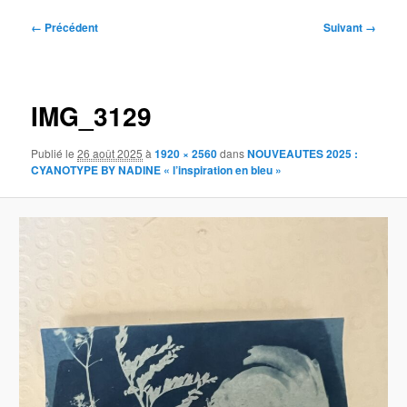
Navigation
← Précédent
Suivant →
des
images
IMG_3129
Publié le
26 août 2025
à
1920 × 2560
dans
NOUVEAUTES 2025 :
CYANOTYPE BY NADINE « l’inspiration en bleu »