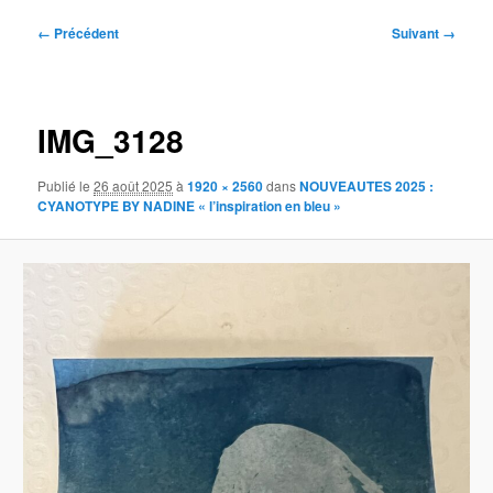
Navigation
← Précédent
Suivant →
des
images
IMG_3128
Publié le
26 août 2025
à
1920 × 2560
dans
NOUVEAUTES 2025 :
CYANOTYPE BY NADINE « l’inspiration en bleu »