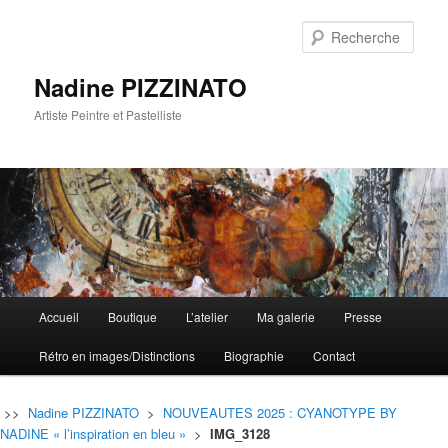
Rech
Nadine PIZZINATO
Artiste Peintre et Pastelliste
Menu
Accueil
Boutique
L’atelier
Ma galerie
Presse
Aller
Aller
principal
Rétro en images/Distinctions
Biographie
Contact
au
au
contenu
contenu
>>
Nadine PIZZINATO
>
NOUVEAUTES 2025 : CYANOTYPE BY
NADINE « l’inspiration en bleu »
>
IMG_3128
principal
secondaire