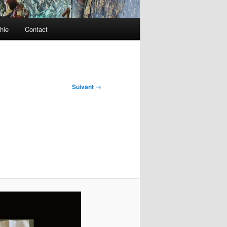
hie
Contact
Suivant →