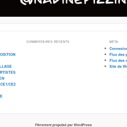
COMMENTAIRES RÉCENTS
MÉTA
Connexio
XPOSITION
Flux des 
Flux des
ILLAGE
Site de W
ARTISTES
EN
 CE1/CE2
IE
Fièrement propulsé par WordPress