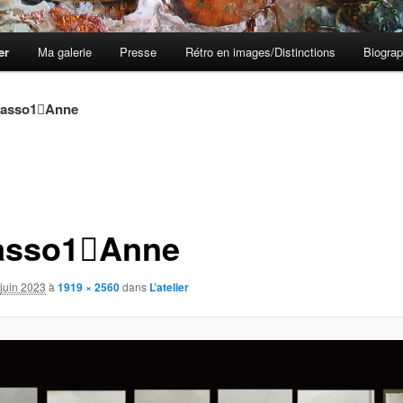
er
Ma galerie
Presse
Rétro en images/Distinctions
Biograp
casso1Anne
asso1Anne
juin 2023
à
1919 × 2560
dans
L’atelier