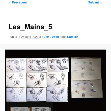
Navigation
← Précédent
Suivant →
des
images
Les_Mains_5
Publié le
24 avril 2022
à
1919 × 2560
dans
L’atelier