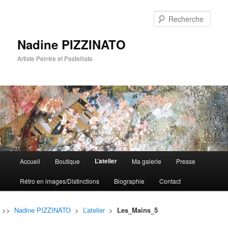
Rech
Nadine PIZZINATO
Artiste Peintre et Pastelliste
Menu
L’atelier
Accueil
Boutique
Ma galerie
Presse
Aller
Aller
principal
Rétro en images/Distinctions
Biographie
Contact
au
au
contenu
contenu
>>
Nadine PIZZINATO
>
L’atelier
>
Les_Mains_5
principal
secondaire