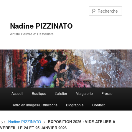
Rech
Nadine PIZZINATO
Artiste Peintre et Pastelliste
Menu
Accueil
Boutique
L’atelier
Ma galerie
Presse
Aller
Aller
principal
Rétro en images/Distinctions
Biographie
Contact
au
au
contenu
contenu
>>
Nadine PIZZINATO
>
EXPOSITION 2026 : VIDE ATELIER A
VERFEIL LE 24 ET 25 JANVIER 2026
principal
secondaire