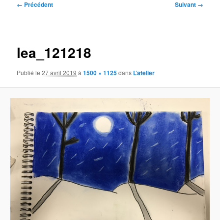
Navigation
← Précédent
Suivant →
des
images
lea_121218
Publié le
27 avril 2019
à
1500 × 1125
dans
L’atelier