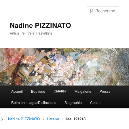
Rech
Nadine PIZZINATO
Artiste Peintre et Pastelliste
Menu
L’atelier
Accueil
Boutique
Ma galerie
Presse
Aller
Aller
principal
Rétro en images/Distinctions
Biographie
Contact
au
au
contenu
contenu
>>
Nadine PIZZINATO
>
L’atelier
>
lea_121218
principal
secondaire