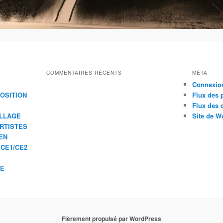
COMMENTAIRES RÉCENTS
MÉTA
Connexio
XPOSITION
Flux des 
Flux des
ILLAGE
Site de W
ARTISTES
EN
 CE1/CE2
IE
Fièrement propulsé par WordPress