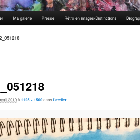
er
Ma galerie
Presse
Rétro en images/Distinctions
Biograp
a2_051218
2_051218
avril 2019
à
1125 × 1500
dans
L’atelier