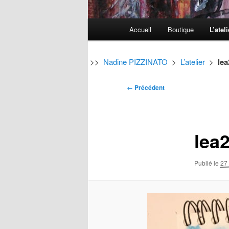
Menu
Accueil
Boutique
L’ateli
Aller
Aller
principal
au
au
>>
Nadine PIZZINATO
>
L’atelier
>
le
contenu
contenu
Navigation
← Précédent
des
principal
secondaire
images
lea
Publié le
27 