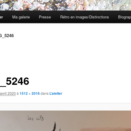
er
Ma galerie
Presse
Rétro en images/Distinctions
Biograp
G_5246
_5246
avril 2020
à
1512 × 2016
dans
L’atelier