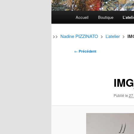
Menu
Accueil
Boutique
L’ateli
Aller
Aller
principal
au
au
>>
Nadine PIZZINATO
>
L’atelier
>
IM
contenu
contenu
Navigation
← Précédent
des
principal
secondaire
images
IMG
Publié le
27 