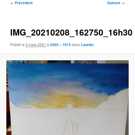
Navigation
← Précédent
Suivant →
des
images
IMG_20210208_162750_16h30
Publié le
5 mars 2021
à
2560 × 1915
dans
L’atelier