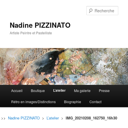
Rech
Nadine PIZZINATO
Artiste Peintre et Pastelliste
Menu
L’atelier
Accueil
Boutique
Ma galerie
Presse
Aller
Aller
principal
Rétro en images/Distinctions
Biographie
Contact
au
au
contenu
contenu
>>
Nadine PIZZINATO
>
L’atelier
>
IMG_20210208_162750_16h30
principal
secondaire