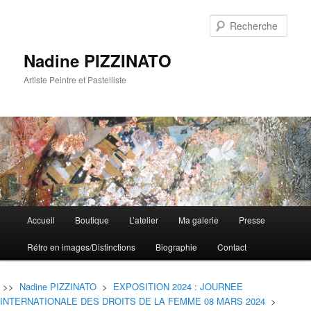
Rech
Nadine PIZZINATO
Artiste Peintre et Pastelliste
Menu
Accueil
Boutique
L’atelier
Ma galerie
Presse
Aller
Aller
principal
Rétro en images/Distinctions
Biographie
Contact
au
au
contenu
contenu
>>
Nadine PIZZINATO
>
EXPOSITION 2024 : JOURNEE
INTERNATIONALE DES DROITS DE LA FEMME 08 MARS 2024
>
principal
secondaire