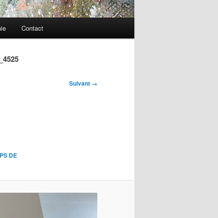
ie
Contact
_4525
Suivant →
MPS DE