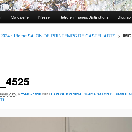
er
Ma galerie
Presse
Rétro en images/Distinctions
Biograph
2024 : 18ème SALON DE PRINTEMPS DE CASTEL ARTS
>
IMG
_4525
 mars 2024
à
2560 × 1920
dans
EXPOSITION 2024 : 18ème SALON DE PRINTE
RTS