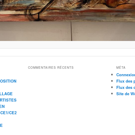
COMMENTAIRES RÉCENTS
MÉTA
Connexio
XPOSITION
Flux des 
Flux des
ILLAGE
Site de W
ARTISTES
EN
 CE1/CE2
IE