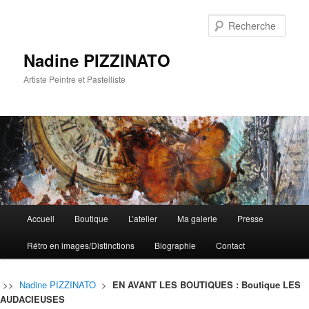
Rech
Nadine PIZZINATO
Artiste Peintre et Pastelliste
Menu
Accueil
Boutique
L’atelier
Ma galerie
Presse
Aller
Aller
principal
Rétro en images/Distinctions
Biographie
Contact
au
au
contenu
contenu
>>
Nadine PIZZINATO
>
EN AVANT LES BOUTIQUES : Boutique LES
AUDACIEUSES
principal
secondaire