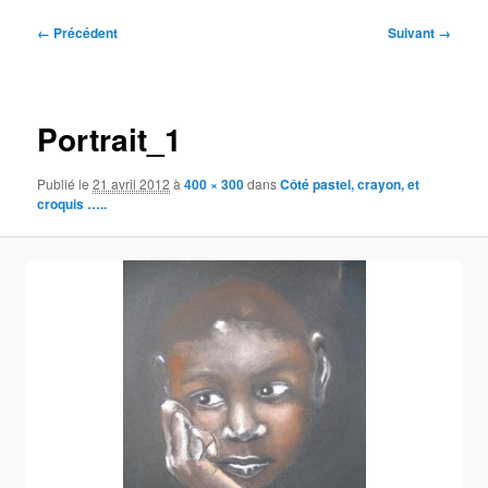
Navigation
← Précédent
Suivant →
des
images
Portrait_1
Publié le
21 avril 2012
à
400 × 300
dans
Côté pastel, crayon, et
croquis …..