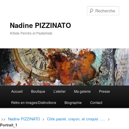
Rech
Nadine PIZZINATO
Artiste Peintre et Pastelliste
Menu
Accueil
Boutique
L’atelier
Ma galerie
Presse
Aller
Aller
principal
Rétro en images/Distinctions
Biographie
Contact
au
au
contenu
contenu
>>
Nadine PIZZINATO
>
Côté pastel, crayon, et croquis …..
>
Portrait_1
principal
secondaire