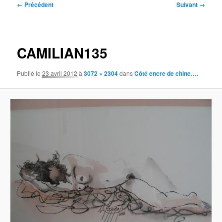
Navigation
← Précédent
Suivant →
des
images
CAMILIAN135
Publié le
23 avril 2012
à
3072 × 2304
dans
Côté encre de chine….