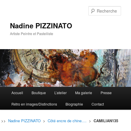
Rech
Nadine PIZZINATO
Artiste Peintre et Pastelliste
Menu
Accueil
Boutique
L’atelier
Ma galerie
Presse
Aller
Aller
principal
Rétro en images/Distinctions
Biographie
Contact
au
au
contenu
contenu
>>
Nadine PIZZINATO
>
Côté encre de chine….
>
CAMILIAN135
principal
secondaire