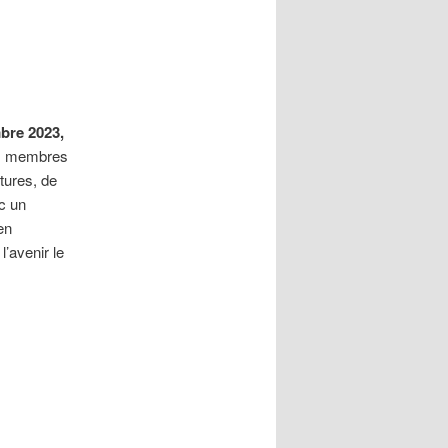
mbre 2023,
es membres
tures, de
ec un
en
’avenir le