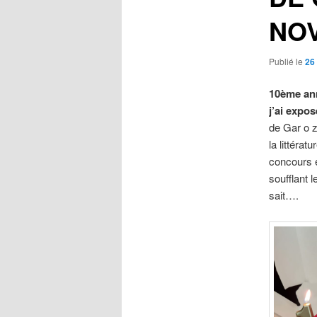
NO
Publié le
26
10ème ann
j’ai expo
de Gar o z
la littérat
concours e
soufflant 
sait….