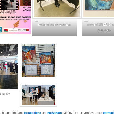
nadine devant ses toiles
oeuvre LIBERTE n
pizzinato
 la salle
a été publié dans
Expositions
par
npizzinato
. Mettez-le en favori avec son
permal