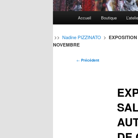
Menu
Accueil
Boutique
L’ateli
Aller
Aller
principal
au
au
>>
Nadine PIZZINATO
>
EXPOSITION 
NOVEMBRE
contenu
contenu
Navigation
←
Précédent
principal
secondaire
des
articles
EXP
SAL
AUT
DE 