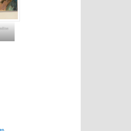
adine
ien
.