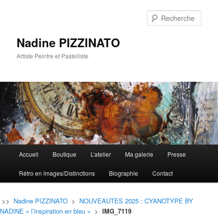
Rech
Nadine PIZZINATO
Artiste Peintre et Pastelliste
Menu
Accueil
Boutique
L’atelier
Ma galerie
Presse
Aller
Aller
principal
Rétro en images/Distinctions
Biographie
Contact
au
au
contenu
contenu
>>
Nadine PIZZINATO
>
NOUVEAUTES 2025 : CYANOTYPE BY
NADINE « l’inspiration en bleu »
>
IMG_7119
principal
secondaire