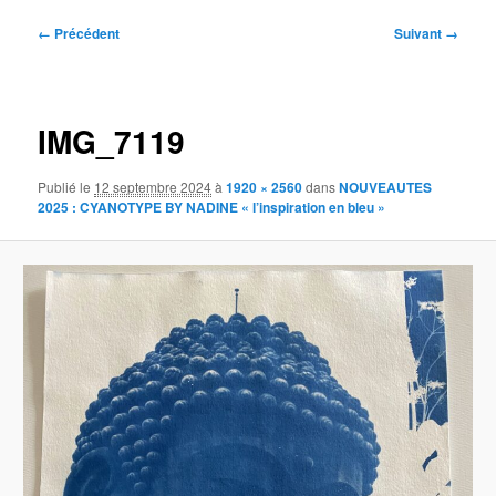
Navigation
← Précédent
Suivant →
des
images
IMG_7119
Publié le
12 septembre 2024
à
1920 × 2560
dans
NOUVEAUTES
2025 : CYANOTYPE BY NADINE « l’inspiration en bleu »