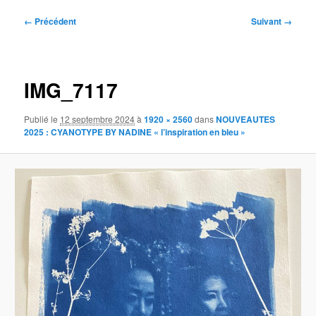
Navigation
← Précédent
Suivant →
des
images
IMG_7117
Publié le
12 septembre 2024
à
1920 × 2560
dans
NOUVEAUTES
2025 : CYANOTYPE BY NADINE « l’inspiration en bleu »