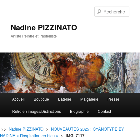
Rech
Nadine PIZZINATO
Artiste Peintre et Pastelliste
Menu
Accueil
Boutique
L’atelier
Ma galerie
Presse
Aller
Aller
principal
Rétro en images/Distinctions
Biographie
Contact
au
au
contenu
contenu
>>
Nadine PIZZINATO
>
NOUVEAUTES 2025 : CYANOTYPE BY
NADINE « l’inspiration en bleu »
>
IMG_7117
principal
secondaire