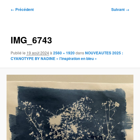
Navigation
← Précédent
Suivant →
des
images
IMG_6743
Publié le
19 août 2024
à
2560 × 1920
dans
NOUVEAUTES 2025 :
CYANOTYPE BY NADINE « l’inspiration en bleu »