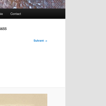
ie
Contact
6655
Suivant →