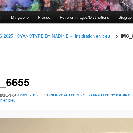
er
Ma galerie
Presse
Rétro en images/Distinctions
Biograph
025 : CYANOTYPE BY NADINE « l’inspiration en bleu »
>
IMG_
_6655
 août 2024
à
2560 × 1920
dans
NOUVEAUTES 2025 : CYANOTYPE BY NADINE
on en bleu »