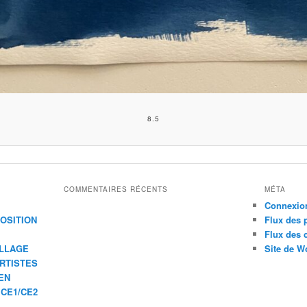
8.5
COMMENTAIRES RÉCENTS
MÉTA
Connexio
XPOSITION
Flux des 
Flux des
ILLAGE
Site de W
ARTISTES
EN
 CE1/CE2