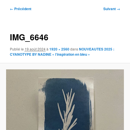
Navigation
← Précédent
Suivant →
des
images
IMG_6646
Publié le
19 août 2024
à
1920 × 2560
dans
NOUVEAUTES 2025 :
CYANOTYPE BY NADINE « l’inspiration en bleu »