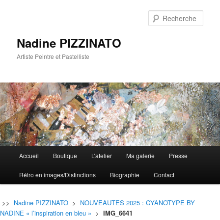
Rech
Nadine PIZZINATO
Artiste Peintre et Pastelliste
Menu
Accueil
Boutique
L’atelier
Ma galerie
Presse
Aller
Aller
principal
Rétro en images/Distinctions
Biographie
Contact
au
au
contenu
contenu
>>
Nadine PIZZINATO
>
NOUVEAUTES 2025 : CYANOTYPE BY
NADINE « l’inspiration en bleu »
>
IMG_6641
principal
secondaire