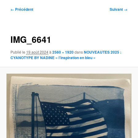
Navigation
← Précédent
Suivant →
des
images
IMG_6641
Publié le
19 août 2024
à
2560 × 1920
dans
NOUVEAUTES 2025 :
CYANOTYPE BY NADINE « l’inspiration en bleu »