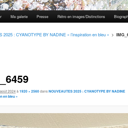
er
Ma galerie
Presse
Rétro en images/Distinctions
Biograph
025 : CYANOTYPE BY NADINE « l’inspiration en bleu »
>
IMG_
_6459
 août 2024
à
1920 × 2560
dans
NOUVEAUTES 2025 : CYANOTYPE BY NADINE
on en bleu »