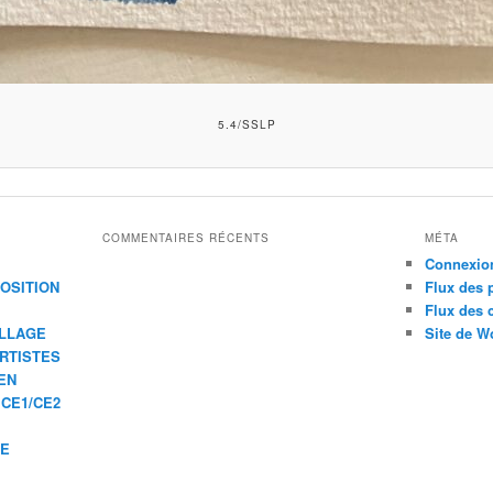
5.4/SSLP
COMMENTAIRES RÉCENTS
MÉTA
Connexio
XPOSITION
Flux des 
Flux des
ILLAGE
Site de W
ARTISTES
EN
 CE1/CE2
IE