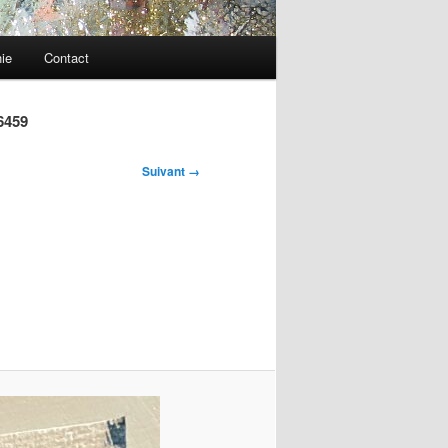
ie
Contact
6459
Suivant →