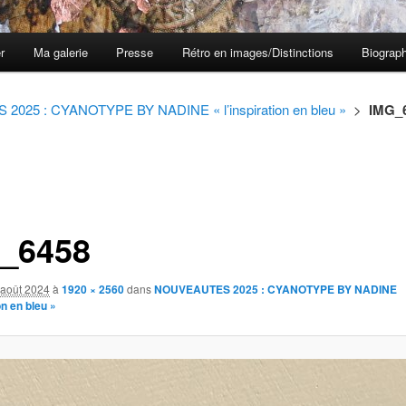
er
Ma galerie
Presse
Rétro en images/Distinctions
Biograph
025 : CYANOTYPE BY NADINE « l’inspiration en bleu »
>
IMG_
_6458
 août 2024
à
1920 × 2560
dans
NOUVEAUTES 2025 : CYANOTYPE BY NADINE
on en bleu »