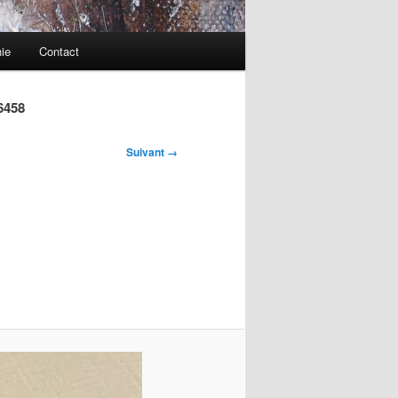
ie
Contact
6458
Suivant →