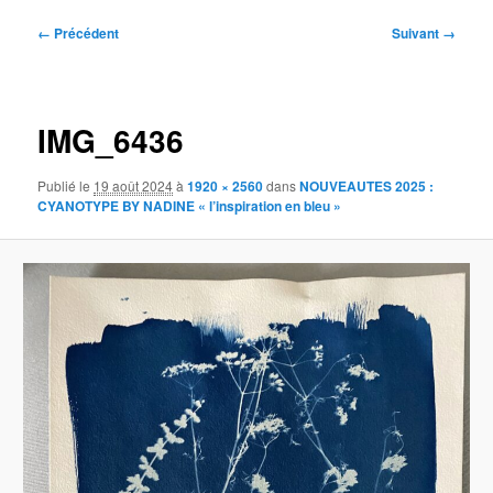
Navigation
← Précédent
Suivant →
des
images
IMG_6436
Publié le
19 août 2024
à
1920 × 2560
dans
NOUVEAUTES 2025 :
CYANOTYPE BY NADINE « l’inspiration en bleu »