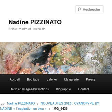
Rech
Nadine PIZZINATO
Artiste Peintre et Pastelliste
Menu
Accueil
Boutique
L’atelier
Ma galerie
Presse
Aller
Aller
principal
Rétro en images/Distinctions
Biographie
Contact
au
au
contenu
contenu
>>
Nadine PIZZINATO
>
NOUVEAUTES 2025 : CYANOTYPE BY
NADINE « l’inspiration en bleu »
>
IMG_6436
principal
secondaire