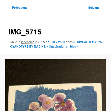
Navigation
← Précédent
Suivant →
des
images
IMG_5715
Publié le
2 décembre 2025
à
1920 × 2560
dans
NOUVEAUTES 2025
: CYANOTYPE BY NADINE « l’inspiration en bleu »