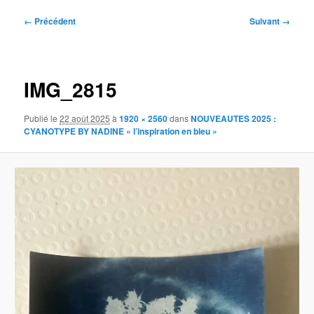
Navigation
← Précédent
Suivant →
des
images
IMG_2815
Publié le
22 août 2025
à
1920 × 2560
dans
NOUVEAUTES 2025 :
CYANOTYPE BY NADINE « l’inspiration en bleu »