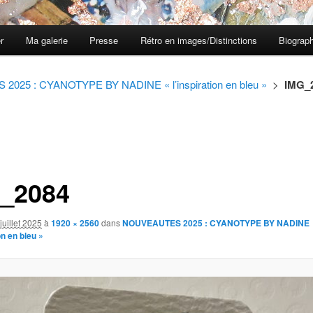
er
Ma galerie
Presse
Rétro en images/Distinctions
Biograph
025 : CYANOTYPE BY NADINE « l’inspiration en bleu »
>
IMG_
_2084
juillet 2025
à
1920 × 2560
dans
NOUVEAUTES 2025 : CYANOTYPE BY NADINE
on en bleu »