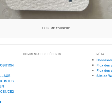
32.21 MP FOUGERE
COMMENTAIRES RÉCENTS
MÉTA
Connexio
XPOSITION
Flux des 
Flux des
ILLAGE
Site de W
ARTISTES
EN
 CE1/CE2
IE