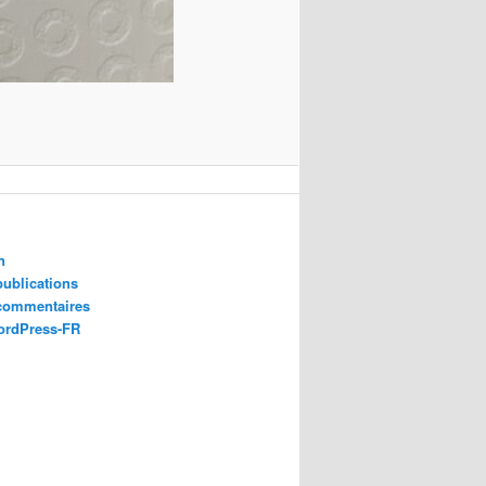
n
publications
 commentaires
ordPress-FR