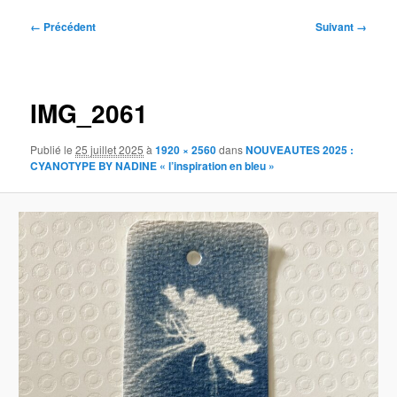
Navigation
← Précédent
Suivant →
des
images
IMG_2061
Publié le
25 juillet 2025
à
1920 × 2560
dans
NOUVEAUTES 2025 :
CYANOTYPE BY NADINE « l’inspiration en bleu »