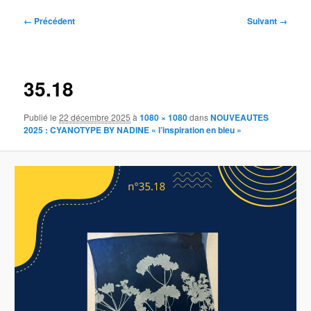
Navigation
← Précédent
Suivant →
des
images
35.18
Publié le
22 décembre 2025
à
1080 × 1080
dans
NOUVEAUTES
2025 : CYANOTYPE BY NADINE « l’inspiration en bleu »