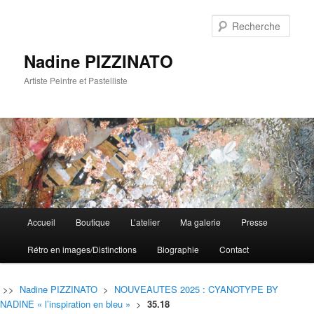
Rech
Nadine PIZZINATO
Artiste Peintre et Pastelliste
Menu
Accueil
Boutique
L’atelier
Ma galerie
Presse
Aller
Aller
principal
Rétro en images/Distinctions
Biographie
Contact
au
au
contenu
contenu
>>
Nadine PIZZINATO
>
NOUVEAUTES 2025 : CYANOTYPE BY
NADINE « l’inspiration en bleu »
>
35.18
principal
secondaire