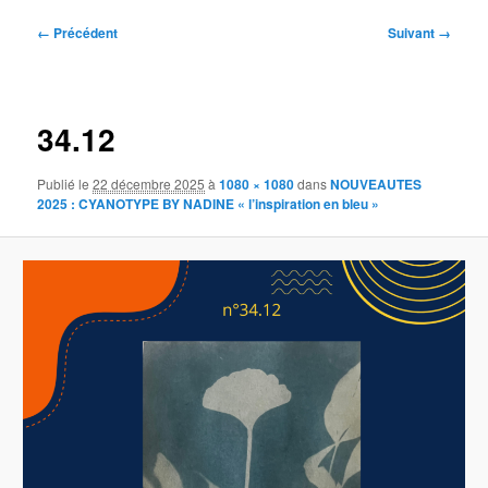
Navigation
← Précédent
Suivant →
des
images
34.12
Publié le
22 décembre 2025
à
1080 × 1080
dans
NOUVEAUTES
2025 : CYANOTYPE BY NADINE « l’inspiration en bleu »