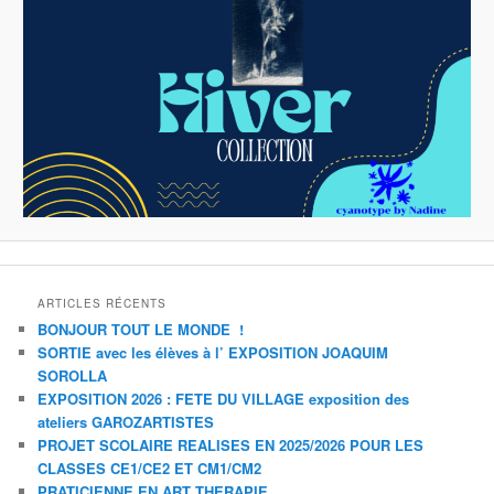
ARTICLES RÉCENTS
BONJOUR TOUT LE MONDE !
SORTIE avec les élèves à l’ EXPOSITION JOAQUIM
SOROLLA
EXPOSITION 2026 : FETE DU VILLAGE exposition des
ateliers GAROZARTISTES
PROJET SCOLAIRE REALISES EN 2025/2026 POUR LES
CLASSES CE1/CE2 ET CM1/CM2
PRATICIENNE EN ART THERAPIE