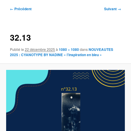
Navigation
← Précédent
Suivant →
des
images
32.13
Publié le
22 décembre 2025
à
1080 × 1080
dans
NOUVEAUTES
2025 : CYANOTYPE BY NADINE « l’inspiration en bleu »