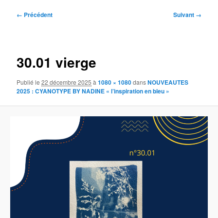
Navigation
← Précédent
Suivant →
des
images
30.01 vierge
Publié le
22 décembre 2025
à
1080 × 1080
dans
NOUVEAUTES
2025 : CYANOTYPE BY NADINE « l’inspiration en bleu »