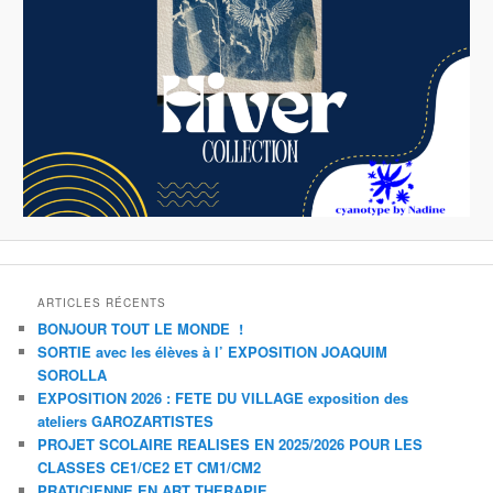
ARTICLES RÉCENTS
BONJOUR TOUT LE MONDE !
SORTIE avec les élèves à l’ EXPOSITION JOAQUIM
SOROLLA
EXPOSITION 2026 : FETE DU VILLAGE exposition des
ateliers GAROZARTISTES
PROJET SCOLAIRE REALISES EN 2025/2026 POUR LES
CLASSES CE1/CE2 ET CM1/CM2
PRATICIENNE EN ART THERAPIE