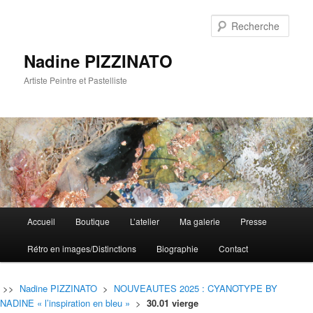
Rech
Nadine PIZZINATO
Artiste Peintre et Pastelliste
Menu
Accueil
Boutique
L’atelier
Ma galerie
Presse
Aller
Aller
principal
Rétro en images/Distinctions
Biographie
Contact
au
au
contenu
contenu
>>
Nadine PIZZINATO
>
NOUVEAUTES 2025 : CYANOTYPE BY
NADINE « l’inspiration en bleu »
>
30.01 vierge
principal
secondaire