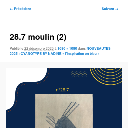
Navigation
← Précédent
Suivant →
des
images
28.7 moulin (2)
Publié le
22 décembre 2025
à
1080 × 1080
dans
NOUVEAUTES
2025 : CYANOTYPE BY NADINE « l’inspiration en bleu »