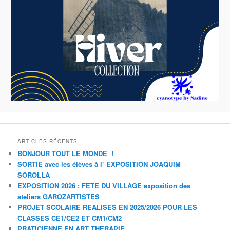
ARTICLES RÉCENTS
BONJOUR TOUT LE MONDE !
SORTIE avec les élèves à l’ EXPOSITION JOAQUIM
SOROLLA
EXPOSITION 2026 : FETE DU VILLAGE exposition des
ateliers GAROZARTISTES
PROJET SCOLAIRE REALISES EN 2025/2026 POUR LES
CLASSES CE1/CE2 ET CM1/CM2
PRATICIENNE EN ART THERAPIE