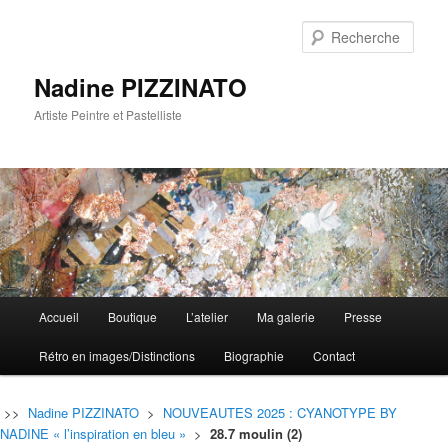
Rech
Nadine PIZZINATO
Artiste Peintre et Pastelliste
Menu
Accueil
Boutique
L’atelier
Ma galerie
Presse
Aller
Aller
principal
Rétro en images/Distinctions
Biographie
Contact
au
au
contenu
contenu
>>
Nadine PIZZINATO
>
NOUVEAUTES 2025 : CYANOTYPE BY
NADINE « l’inspiration en bleu »
>
28.7 moulin (2)
principal
secondaire