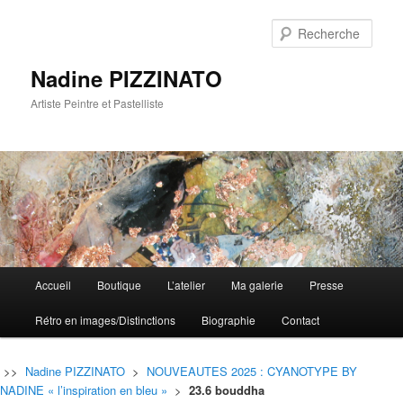
Rech
Nadine PIZZINATO
Artiste Peintre et Pastelliste
Menu
Accueil
Boutique
L’atelier
Ma galerie
Presse
Aller
Aller
principal
Rétro en images/Distinctions
Biographie
Contact
au
au
contenu
contenu
>>
Nadine PIZZINATO
>
NOUVEAUTES 2025 : CYANOTYPE BY
NADINE « l’inspiration en bleu »
>
23.6 bouddha
principal
secondaire