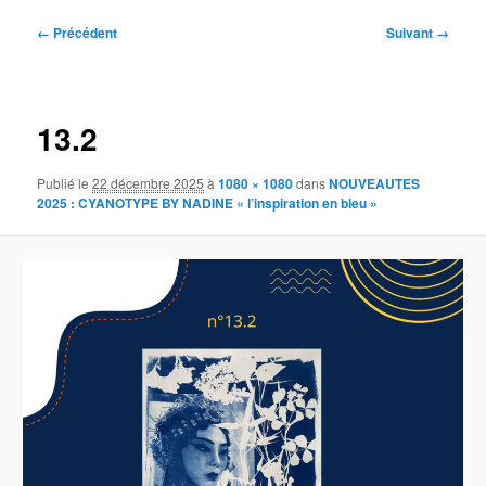
Navigation
← Précédent
Suivant →
des
images
13.2
Publié le
22 décembre 2025
à
1080 × 1080
dans
NOUVEAUTES
2025 : CYANOTYPE BY NADINE « l’inspiration en bleu »