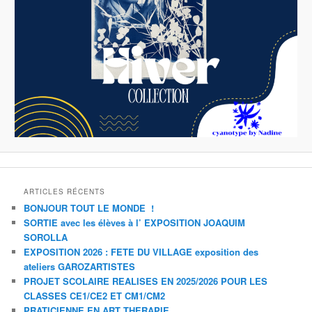
ARTICLES RÉCENTS
BONJOUR TOUT LE MONDE !
SORTIE avec les élèves à l’ EXPOSITION JOAQUIM
SOROLLA
EXPOSITION 2026 : FETE DU VILLAGE exposition des
ateliers GAROZARTISTES
PROJET SCOLAIRE REALISES EN 2025/2026 POUR LES
CLASSES CE1/CE2 ET CM1/CM2
PRATICIENNE EN ART THERAPIE