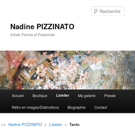
Rech
Nadine PIZZINATO
Artiste Peintre et Pastelliste
Menu
L’atelier
Accueil
Boutique
Ma galerie
Presse
Aller
Aller
principal
Rétro en images/Distinctions
Biographie
Contact
au
au
contenu
contenu
>>
Nadine PIZZINATO
>
L’atelier
>
Tanto
principal
secondaire