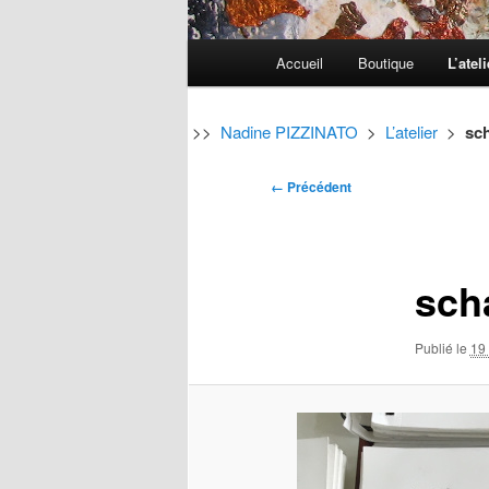
Menu
Accueil
Boutique
L’ateli
Aller
Aller
principal
au
au
>>
Nadine PIZZINATO
>
L’atelier
>
sc
contenu
contenu
Navigation
← Précédent
des
principal
secondaire
images
sch
Publié le
19