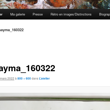
er
Ma galerie
Presse
Rétro en images/Distinctions
Biograp
hayma_160322
ayma_160322
 mars 2022
à
800 × 600
dans
L’atelier