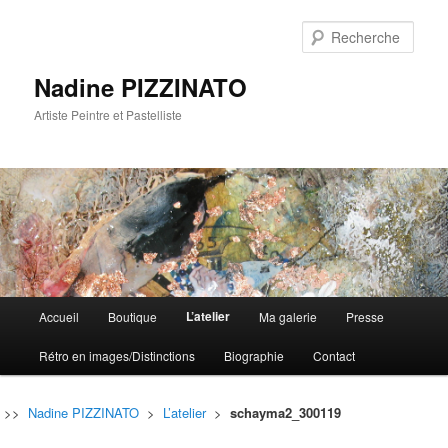
Rech
Nadine PIZZINATO
Artiste Peintre et Pastelliste
Menu
L’atelier
Accueil
Boutique
Ma galerie
Presse
Aller
Aller
principal
Rétro en images/Distinctions
Biographie
Contact
au
au
contenu
contenu
>>
Nadine PIZZINATO
>
L’atelier
>
schayma2_300119
principal
secondaire