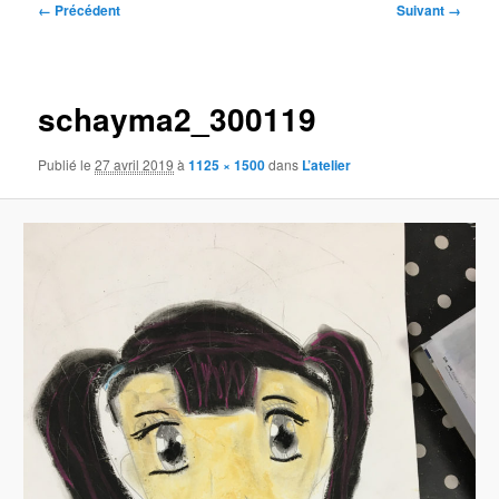
Navigation
← Précédent
Suivant →
des
images
schayma2_300119
Publié le
27 avril 2019
à
1125 × 1500
dans
L’atelier