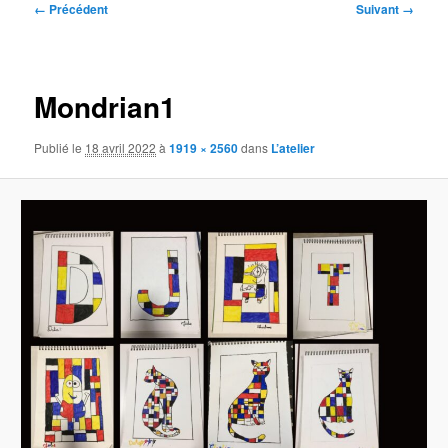
Navigation
← Précédent
Suivant →
des
images
Mondrian1
Publié le
18 avril 2022
à
1919 × 2560
dans
L’atelier