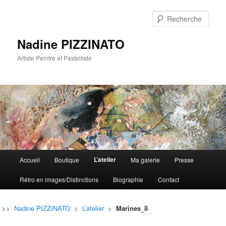
Rech
Nadine PIZZINATO
Artiste Peintre et Pastelliste
Menu
L’atelier
Accueil
Boutique
Ma galerie
Presse
Aller
Aller
principal
Rétro en images/Distinctions
Biographie
Contact
au
au
contenu
contenu
>>
Nadine PIZZINATO
>
L’atelier
>
Marines_8
principal
secondaire