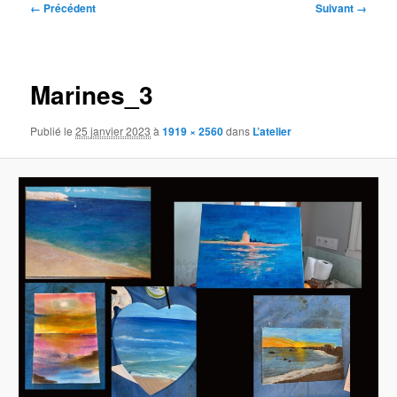
Navigation
← Précédent
Suivant →
des
images
Marines_3
Publié le
25 janvier 2023
à
1919 × 2560
dans
L’atelier