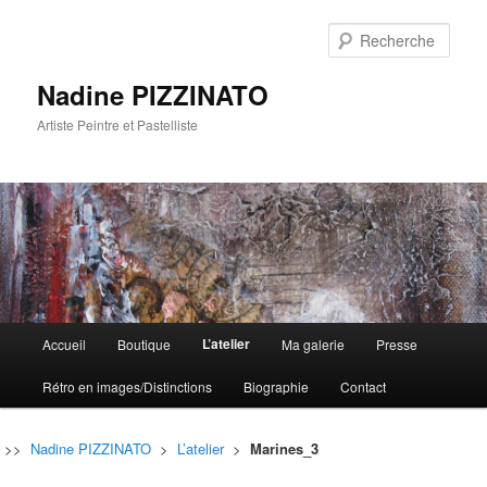
Rech
Nadine PIZZINATO
Artiste Peintre et Pastelliste
Menu
L’atelier
Accueil
Boutique
Ma galerie
Presse
Aller
Aller
principal
Rétro en images/Distinctions
Biographie
Contact
au
au
contenu
contenu
>>
Nadine PIZZINATO
>
L’atelier
>
Marines_3
principal
secondaire