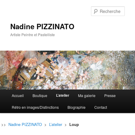
Rech
Nadine PIZZINATO
Artiste Peintre et Pastelliste
Menu
L’atelier
Accueil
Boutique
Ma galerie
Presse
Aller
Aller
principal
Rétro en images/Distinctions
Biographie
Contact
au
au
contenu
contenu
>>
Nadine PIZZINATO
>
L’atelier
>
Loup
principal
secondaire