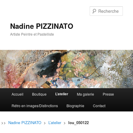
Rech
Nadine PIZZINATO
Artiste Peintre et Pastelliste
Menu
L’atelier
Accueil
Boutique
Ma galerie
Presse
Aller
Aller
principal
Rétro en images/Distinctions
Biographie
Contact
au
au
contenu
contenu
>>
Nadine PIZZINATO
>
L’atelier
>
lou_050122
principal
secondaire