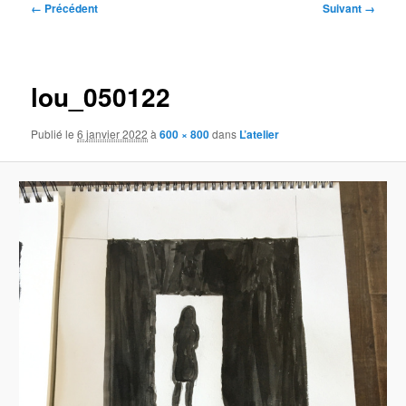
Navigation
← Précédent
Suivant →
des
images
lou_050122
Publié le
6 janvier 2022
à
600 × 800
dans
L’atelier