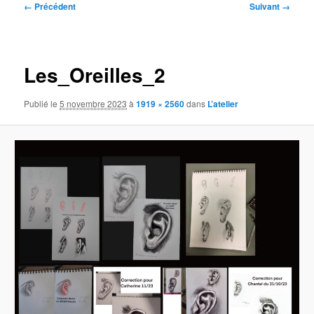
Navigation
← Précédent
Suivant →
des
images
Les_Oreilles_2
Publié le
5 novembre 2023
à
1919 × 2560
dans
L’atelier