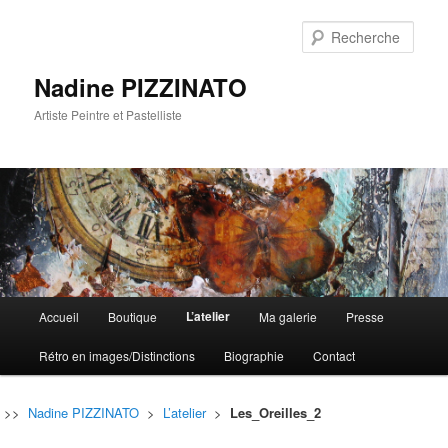
Rech
Nadine PIZZINATO
Artiste Peintre et Pastelliste
Menu
L’atelier
Accueil
Boutique
Ma galerie
Presse
Aller
Aller
principal
Rétro en images/Distinctions
Biographie
Contact
au
au
contenu
contenu
>>
Nadine PIZZINATO
>
L’atelier
>
Les_Oreilles_2
principal
secondaire