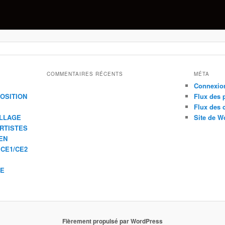
COMMENTAIRES RÉCENTS
MÉTA
Connexio
XPOSITION
Flux des 
Flux des
ILLAGE
Site de W
ARTISTES
EN
 CE1/CE2
IE
Fièrement propulsé par WordPress