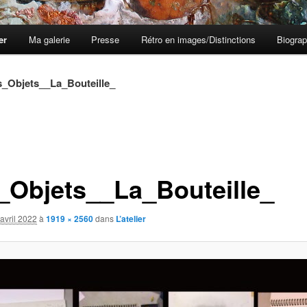
er
Ma galerie
Presse
Rétro en images/Distinctions
Biograp
s_Objets__La_Bouteille_
_Objets__La_Bouteille_
avril 2022
à
1919 × 2560
dans
L’atelier