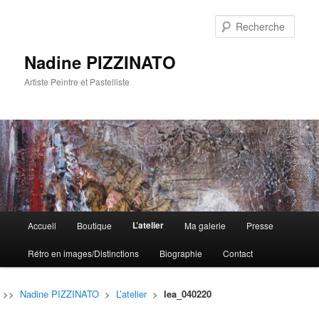
Rech
Nadine PIZZINATO
Artiste Peintre et Pastelliste
Menu
L’atelier
Accueil
Boutique
Ma galerie
Presse
Aller
Aller
principal
Rétro en images/Distinctions
Biographie
Contact
au
au
contenu
contenu
>>
Nadine PIZZINATO
>
L’atelier
>
lea_040220
principal
secondaire