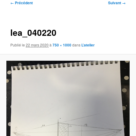
Navigation
← Précédent
Suivant →
des
images
lea_040220
Publié le
22 mars 2020
à
750 × 1000
dans
L’atelier