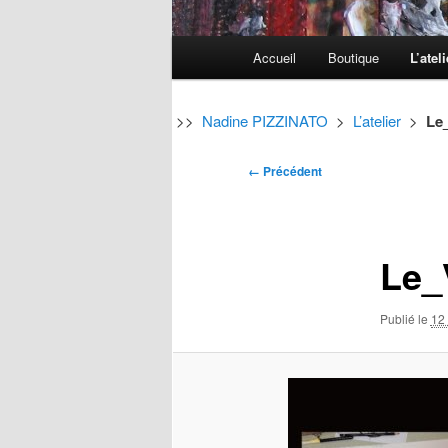
Menu
Accueil
Boutique
L’ateli
Aller
Aller
principal
au
au
>>
Nadine PIZZINATO
>
L’atelier
>
Le
contenu
contenu
Navigation
← Précédent
des
principal
secondaire
images
Le_
Publié le
12