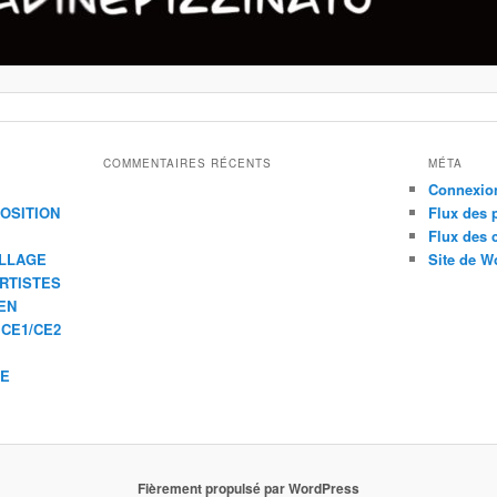
COMMENTAIRES RÉCENTS
MÉTA
Connexio
XPOSITION
Flux des 
Flux des
ILLAGE
Site de W
ARTISTES
EN
 CE1/CE2
IE
Fièrement propulsé par WordPress