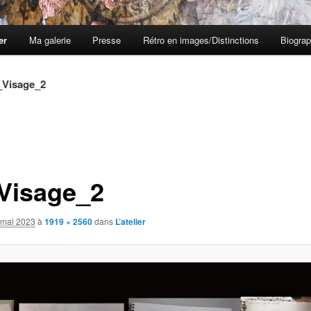
er
Ma galerie
Presse
Rétro en images/Distinctions
Biograp
_Visage_2
Visage_2
 mai 2023
à
1919 × 2560
dans
L’atelier